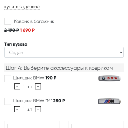
купить отдельно
Коврик в багажник
2 190
Р
1 690
Р
Тип кузова
Шаг 4: Выберите акссессуары к коврикам
Шильдик BMW
190
Р
-
1
шт
+
Шильдик BMW "M"
250
Р
-
1
шт
+