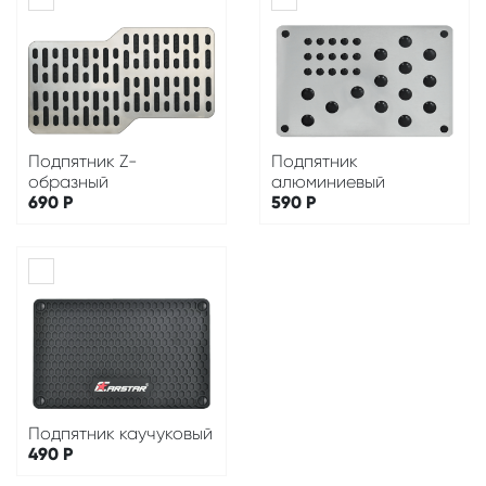
Подпятник Z-
Подпятник
образный
алюминиевый
690
Р
590
Р
Подпятник каучуковый
490
Р