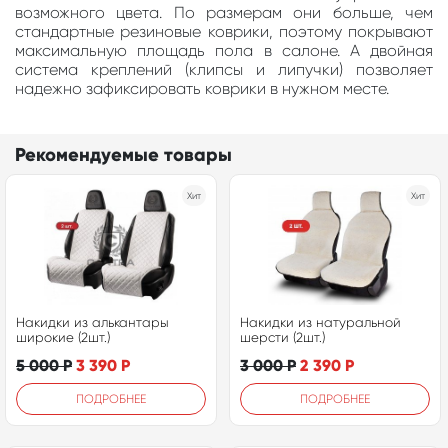
возможного цвета. По размерам они больше, чем
стандартные резиновые коврики, поэтому покрывают
максимальную площадь пола в салоне. А двойная
система креплений (клипсы и липучки) позволяет
надежно зафиксировать коврики в нужном месте.
Рекомендуемые товары
Хит
Хит
Накидки из алькантары
Накидки из натуральной
широкие (2шт.)
шерсти (2шт.)
5 000
Р
3 390
Р
3 000
Р
2 390
Р
ПОДРОБНЕЕ
ПОДРОБНЕЕ