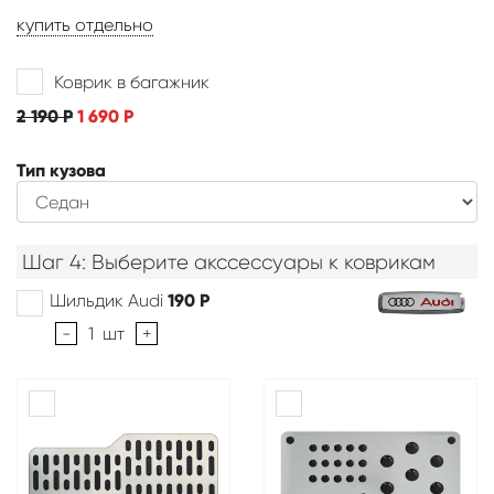
купить отдельно
Коврик в багажник
2 190
Р
1 690
Р
Тип кузова
Шаг 4: Выберите акссессуары к коврикам
Шильдик Audi
190
Р
-
1
шт
+