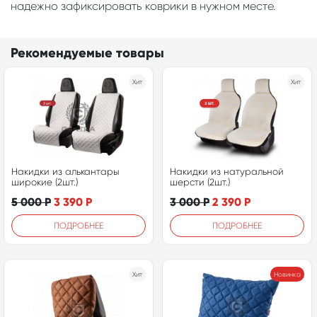
надежно зафиксировать коврики в нужном месте.
Рекомендуемые товары
Хит
Хит
Накидки из алькантары
Накидки из натуральной
широкие (2шт.)
шерсти (2шт.)
5 000
Р
3 390
Р
3 000
Р
2 390
Р
ПОДРОБНЕЕ
ПОДРОБНЕЕ
Хит
Новинка