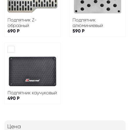
Подпятник Z-
Подпятник
образный
алюминиевый
690
Р
590
Р
Подпятник каучуковый
490
Р
Цена