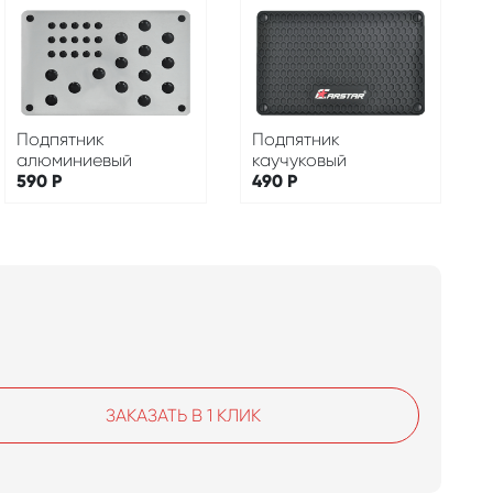
Подпятник
Подпятник
алюминиевый
каучуковый
590
Р
490
Р
ЗАКАЗАТЬ В 1 КЛИК