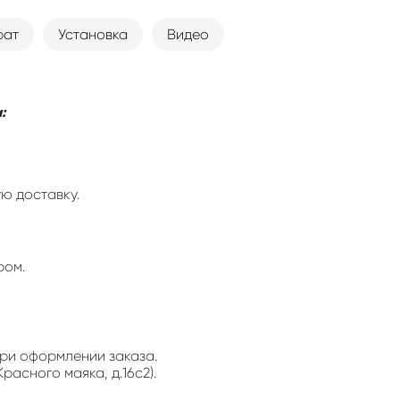
рат
Установка
Видео
:
ю доставку.
ром.
ри оформлении заказа.
расного маяка, д.16с2).