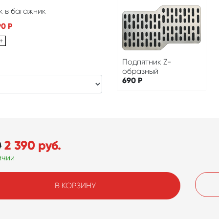
к в багажник
90
Р
+
Подпятник Z-
образный
690
Р
0
2 390
руб.
ичии
В КОРЗИНУ