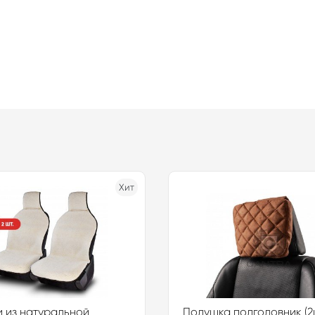
Хит
 из натуральной
Подушка подголовник (2ш