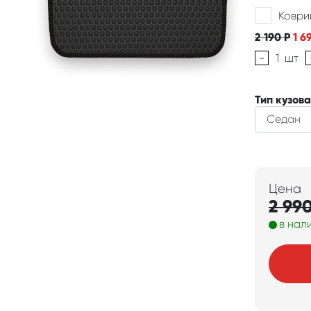
Коври
2 190
Р
1 6
-
1
шт
Тип кузова
Цена
2 99
в нал