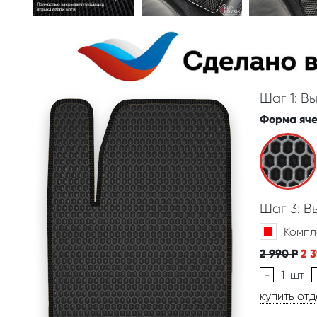
Шаг 1: В
Форма яч
Шаг 3: 
Компл
2 990
Р
2 
-
1
шт
купить от