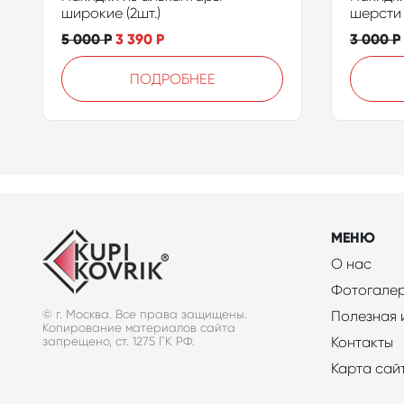
широкие (2шт.)
шерсти 
5 000
Р
3 390
Р
3 000
Р
ПОДРОБНЕЕ
МЕНЮ
О нас
Фотогале
© г. Москва. Все права защищены.
Полезная
Копирование материалов сайта
Контакты
запрещено, ст. 1275 ГК РФ.
Карта сай