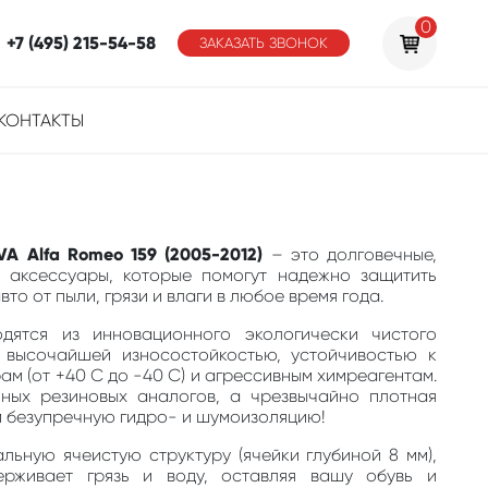
0
+7 (495) 215-54-58
ЗАКАЗАТЬ ЗВОНОК
КОНТАКТЫ
VA Alfa Romeo 159 (2005-2012)
– это долговечные,
 аксессуары, которые помогут надежно защитить
то от пыли, грязи и влаги в любое время года.
одятся из инновационного экологически чистого
 высочайшей износостойкостью, устойчивостью к
м (от +40 С до -40 С) и агрессивным химреагентам.
ных резиновых аналогов, а чрезвычайно плотная
м безупречную гидро- и шумоизоляцию!
льную ячеистую структуру (ячейки глубиной 8 мм),
ерживает грязь и воду, оставляя вашу обувь и