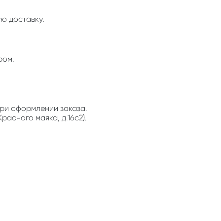
ю доставку.
ром.
ри оформлении заказа.
расного маяка, д.16с2).